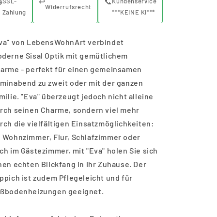

↩️
📞
SSL-
Kundenservice
Widerrufsrecht
Zahlung
***KEINE KI***
va" von LebensWohnArt verbindet
derne Sisal Optik mit gemütlichem
arme - perfekt für einen gemeinsamen
minabend zu zweit oder mit der ganzen
milie. "Eva" überzeugt jedoch nicht alleine
rch seinen Charme, sondern viel mehr
rch die vielfältigen Einsatzmöglichkeiten:
 Wohnzimmer, Flur, Schlafzimmer oder
ch im Gästezimmer, mit "Eva" holen Sie sich
nen echten Blickfang in Ihr Zuhause. Der
ppich ist zudem Pflegeleicht und für
ßbodenheizungen geeignet.