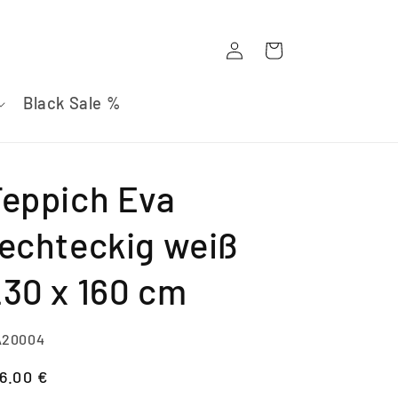
Einloggen
Warenkorb
Black Sale %
Teppich Eva
rechteckig weiß
230 x 160 cm
U:
A20004
ormaler
6.00 €