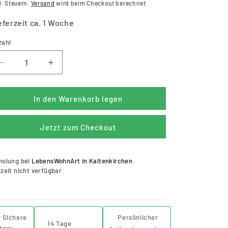
reis
l. Steuern.
Versand
wird beim Checkout berechnet
eferzeit ca. 1 Woche
zahl
zahl
Verringere
Erhöhe
die
die
Menge
Menge
für
für
In den Warenkorb legen
Teppich
Teppich
Eva
Eva
Jetzt zum Checkout
rechteckig
rechteckig
weiß
weiß
230
230
holung bei
LebensWohnArt in Kaltenkirchen
x
x
zeit nicht verfügbar
160
160
cm
cm
Sichere
Persönlicher
14 Tage