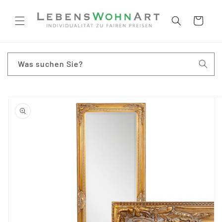
Direkt
zum
Inhalt
Warenkorb
Was suchen Sie?
oduktinformationen
ringen