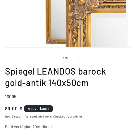
Medien
M
1
2
in
in
von
1
/
5
Modal
M
öffnen
öf
Spiegel LEANDOS barock
gold-antik 140x50cm
SKU:
10095
Normaler
89.00 €
Ausverkauft
Preis
Inkl. Steuern.
Versand
wird beim Checkout berechnet
Bald verfügbar (Details ↓)