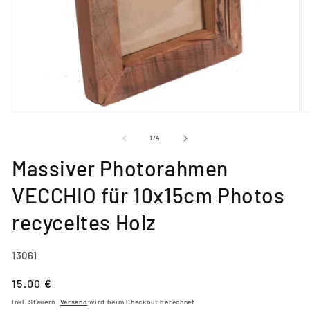
Medien
M
1
2
in
in
von
1
/
4
Modal
M
öffnen
öf
Massiver Photorahmen
VECCHIO für 10x15cm Photos
recyceltes Holz
SKU:
13061
Normaler
15.00 €
Preis
Inkl. Steuern.
Versand
wird beim Checkout berechnet