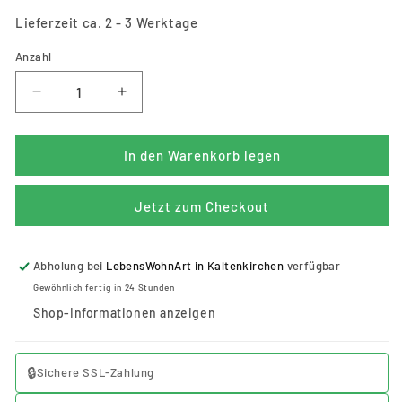
Lieferzeit ca. 2 - 3 Werktage
Anzahl
Anzahl
Verringere
Erhöhe
die
die
Menge
Menge
für
für
In den Warenkorb legen
Massiver
Massiver
Photorahmen
Photorahmen
Jetzt zum Checkout
VECCHIO
VECCHIO
für
für
10x15cm
10x15cm
Abholung bei
LebensWohnArt in Kaltenkirchen
verfügbar
Photos
Photos
recyceltes
recyceltes
Gewöhnlich fertig in 24 Stunden
Holz
Holz
Shop-Informationen anzeigen
🔒
Sichere SSL-Zahlung