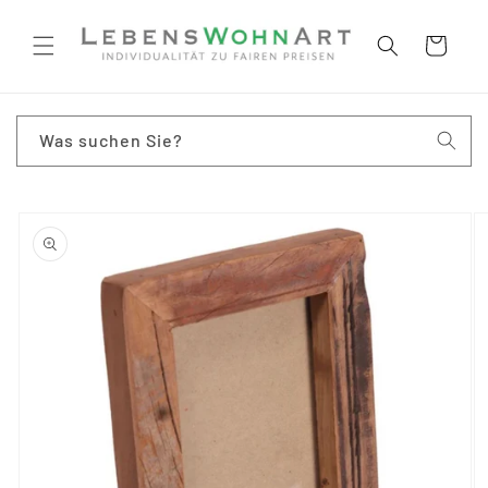
Direkt
zum
Inhalt
Warenkorb
Was suchen Sie?
oduktinformationen
ringen