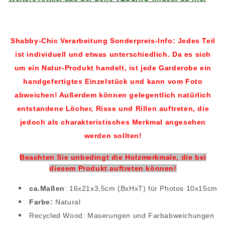
Shabby-Chic Verarbeitung Sonderpreis-Info:
Jedes Teil
ist individuell und etwas unterschiedlich.
Da es sich
um ein Natur-Produkt handelt, ist jede Garderobe ein
handgefertigtes Einzelstück und kann vom Foto
abweichen! Außerdem können gelegentlich natürlich
entstandene Löcher, Risse und Rillen auftreten, die
jedoch als charakteristisches Merkmal angesehen
werden sollten!
Beachten Sie unbedingt die Holzmerkmale, die bei
diesem Produkt auftreten können!
ca.Maßen
: 16x21x3,5cm (BxHxT) für Photos 10x15cm
Farbe:
Natural
Recycled Wood: Maserungen und Farbabweichungen