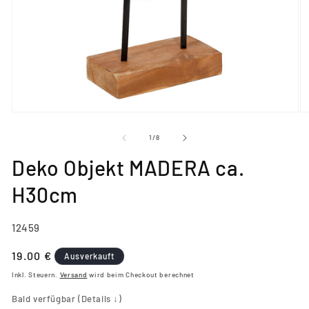
Medien
M
1
2
in
in
von
1
/
8
Modal
M
öffnen
öf
Deko Objekt MADERA ca.
H30cm
SKU:
12459
Normaler
19.00 €
Ausverkauft
Preis
Inkl. Steuern.
Versand
wird beim Checkout berechnet
Bald verfügbar (Details ↓)