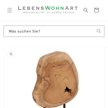
Direkt
zum
Inhalt
Warenkorb
Was suchen Sie?
oduktinformationen
ringen